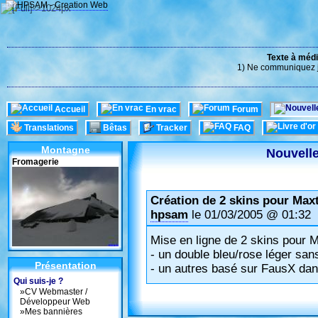
Texte à médi
1) Ne communiquez ja
Accueil
En vrac
Forum
Translations
Bêtas
Tracker
FAQ
Montagne
Nouvell
Fromagerie
Création de 2 skins pour Max
hpsam
le 01/03/2005 @ 01:32
Mise en ligne de 2 skins pour 
- un double bleu/rose léger san
Présentation
- un autres basé sur FausX dan
Qui suis-je ?
»
CV Webmaster /
Développeur Web
»
Mes bannières