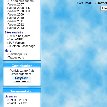
»
Un peu plus sur moi
Avec Total RSS mettez
»
Voeux 2007
»
Voeux 2008 - EN
»
Voeux 2008 - FR
»
Voeux 2009
»
Voeux 2010
»
Voeux 2011
»
Voeux 2012
»
Voeux 2013
Sites réalisés
»
1900 à nos jours
»
Club ANPE
»
SUF Vercors
»
Téléthon Sassenage
Merci
»
Développeurs
»
Traducteurs
Contribution
Participez aux frais
d'hébergement :
Documentation
Licences
»
CeCILL v2 EN
»
CeCILL v2 FR