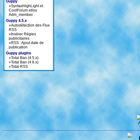
Guppy
»
SyntaxHighLight et
CoolForum et/ou
Adm_member
Guppy 4.5.x
»
Autodétection des Flux
RSS
»
Insérer Régies
publicitaires
»
RSS : Ajout date de
publication
Guppy plugins
»
Total Ban (4.5.x)
»
Total Ban (4.6.x)
»
Total RSS