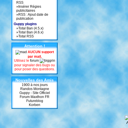
RSS
»
Insérer Régies
publicitaires
»
RSS : Ajout date de
publication
Guppy plugins
»
Total Ban (4.5.x)
»
Total Ban (4.6.x)
»
Total RSS
Attention !
AUCUN support
par mail.
Utilisez le
forum
pour signaler des bugs ou
pour poser des questions.
Nouvelles des Amis
1900 à nos jours
Randos Montagne
Guppy - Site Officiel
Forum Maxthon FR
Futureblog
Korben