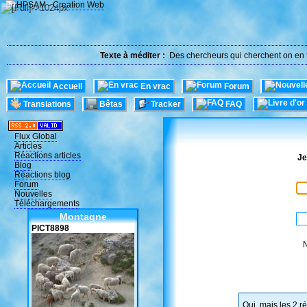
Texte à méditer :
Des chercheurs qui cherchent on en t
Accueil
En vrac
Forum
Translations
Bêtas
Tracker
FAQ
Flux Global
Articles
Réactions articles
Je
Blog
Réactions blog
Forum
Nouvelles
Téléchargements
Montagne
PICT8898
N
Oui, mais les 2 r