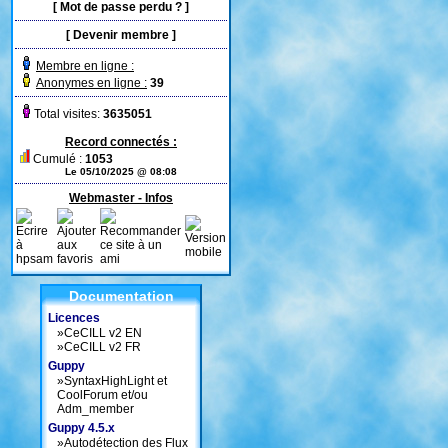
[
Mot de passe perdu ?
]
[
Devenir membre
]
Membre en ligne :
Anonymes en ligne :
39
Total visites:
3635051
Record connectés :
Cumulé :
1053
Le 05/10/2025 @ 08:08
Webmaster - Infos
Documentation
Licences
»
CeCILL v2 EN
»
CeCILL v2 FR
Guppy
»
SyntaxHighLight et
CoolForum et/ou
Adm_member
Guppy 4.5.x
»
Autodétection des Flux