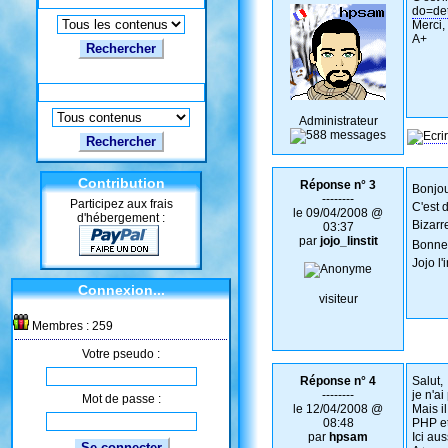
do=det
Merci,
A+
Rechercher
Administrateur
Contribution
Réponse n° 3
Bonjou
--------
Participez aux frais
C'est 
le 09/04/2008 @
d'hébergement :
Bizarr
03:37
par
jojo_linstit
Bonne 
Jojo l'
Connexion...
visiteur
Membres : 259
Votre pseudo :
Réponse n° 4
Salut,
--------
je n'ai
Mot de passe :
le 12/04/2008 @
Mais i
08:48
PHP et
par
hpsam
Ici aus