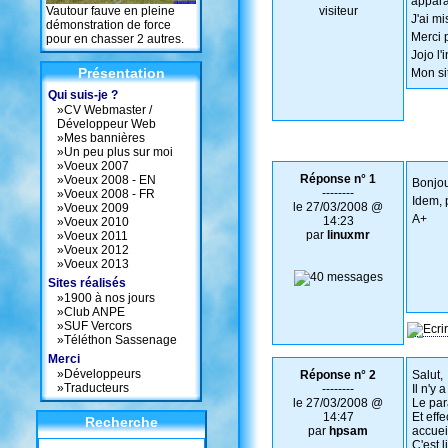
appara
Vautour fauve en pleine
visiteur
J'ai m
démonstration de force
Merci 
pour en chasser 2 autres.
Jojo l'i
Présentation
Mon si
Qui suis-je ?
»
CV Webmaster /
Développeur Web
»
Mes bannières
»
Un peu plus sur moi
»
Voeux 2007
Réponse n° 1
»
Voeux 2008 - EN
Bonjou
--------
»
Voeux 2008 - FR
Idem, 
le 27/03/2008 @
»
Voeux 2009
A+
14:23
»
Voeux 2010
par
linuxmr
»
Voeux 2011
»
Voeux 2012
»
Voeux 2013
Sites réalisés
»
1900 à nos jours
»
Club ANPE
»
SUF Vercors
»
Téléthon Sassenage
Merci
»
Développeurs
Réponse n° 2
Salut,
»
Traducteurs
--------
Il n'y
le 27/03/2008 @
Le par
14:47
Et eff
Recherche
par
hpsam
accuei
C'est l