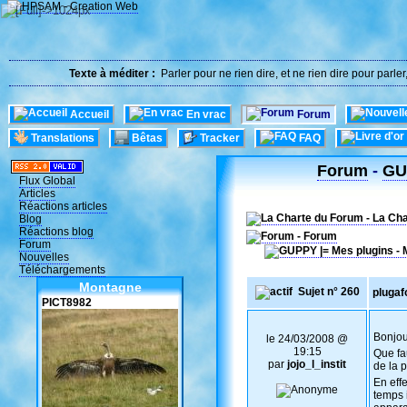
Texte à méditer :
Parler pour ne rien dire, et ne rien dire pour parle
Accueil
En vrac
Forum
Translations
Bêtas
Tracker
FAQ
Forum
-
GUP
Flux Global
Articles
Réactions articles
- La Ch
Blog
Réactions blog
- Forum
Forum
Nouvelles
Téléchargements
Montagne
Sujet n° 260
plugaf
PICT8982
Bonjou
le 24/03/2008 @
19:15
Que fa
par
jojo_l_instit
de la 
En effe
temps i