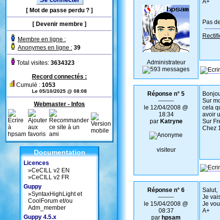
A+
[
Mot de passe perdu ?
]
Pas de
[
Devenir membre
]
Rectifi
Membre en ligne :
Anonymes en ligne :
39
Administrateur
Total visites:
3634323
Record connectés :
Cumulé :
1053
Le 05/10/2025 @ 08:08
Réponse n° 5
Bonjou
--------
Sur mo
Webmaster - Infos
le 12/04/2008 @
cela q
18:34
avoir u
par
Katryne
Sur Fr
Chez 1
visiteur
Documentation
Licences
»
CeCILL v2 EN
»
CeCILL v2 FR
Guppy
Réponse n° 6
Salut,
»
SyntaxHighLight et
--------
Je vais
CoolForum et/ou
le 15/04/2008 @
Je vou
Adm_member
08:37
A+
Guppy 4.5.x
par
hpsam