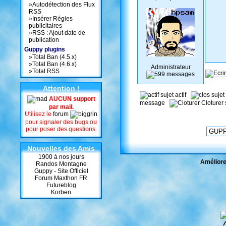
»
Autodétection des Flux
RSS
»
Insérer Régies
publicitaires
»
RSS : Ajout date de
publication
Guppy plugins
»
Total Ban (4.5.x)
»
Total Ban (4.6.x)
Administrateur
»
Total RSS
Attention !
sujet actif
sujet
AUCUN support
message
Cloturer
par mail.
Utilisez le
forum
pour signaler des bugs ou
pour poser des questions.
Nouvelles des Amis
1900 à nos jours
Améliore
Randos Montagne
Guppy - Site Officiel
Forum Maxthon FR
Futureblog
Korben