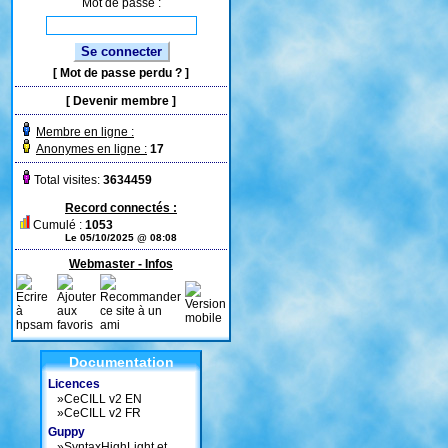
Mot de passe :
[
Mot de passe perdu ?
]
[
Devenir membre
]
Membre en ligne :
Anonymes en ligne :
17
Total visites:
3634459
Record connectés :
Cumulé :
1053
Le 05/10/2025 @ 08:08
Webmaster - Infos
Documentation
Licences
»
CeCILL v2 EN
»
CeCILL v2 FR
Guppy
»
SyntaxHighLight et