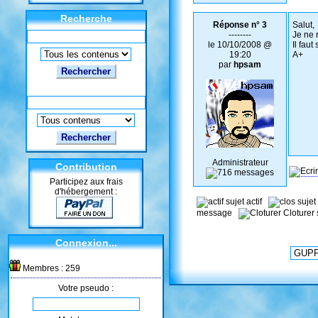
Recherche
Réponse n° 3
Salut,
--------
Je ne 
le 10/10/2008 @
Il fau
19:20
A+
par
hpsam
Rechercher
Administrateur
Contribution
Participez aux frais
d'hébergement :
sujet actif
sujet
message
Cloturer
Connexion...
Membres : 259
Votre pseudo :