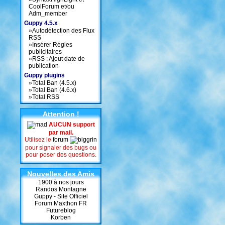
CoolForum et/ou
Adm_member
Guppy 4.5.x
»
Autodétection des Flux
RSS
»
Insérer Régies
publicitaires
»
RSS : Ajout date de
publication
Guppy plugins
»
Total Ban (4.5.x)
»
Total Ban (4.6.x)
»
Total RSS
Attention !
AUCUN support
par mail.
Utilisez le
forum
pour signaler des bugs ou
pour poser des questions.
Nouvelles des Amis
1900 à nos jours
Randos Montagne
Guppy - Site Officiel
Forum Maxthon FR
Futureblog
Korben