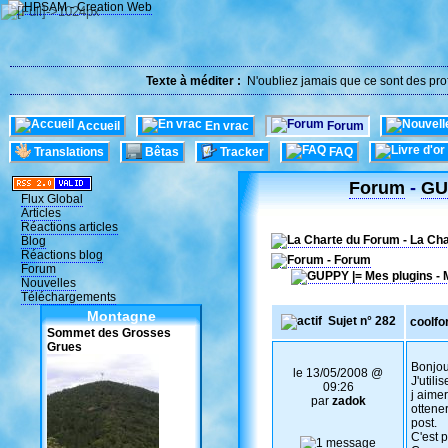
Texte à méditer :
N'oubliez jamais que ce sont des prof
Accueil
En vrac
Forum
Translations
Bêtas
Tracker
FAQ
Forum
-
GUP
Flux Global
Articles
Réactions articles
- La Ch
Blog
Réactions blog
- Forum
Forum
Nouvelles
Téléchargements
Montagne
Sujet n° 282
coolfo
Sommet des Grosses
Grues
Bonjou
le 13/05/2008 @
J'util
09:26
j aime
par
zadok
ottener
post.
C'est p