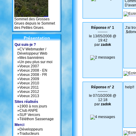
Commen
D'avan
Sommet des Grosses
Grues depuis le Sommet
des Petites Grues.
Réponse n° 1
J'ai t
--------
.$dbmes
le 13/05/2008 @
Présentation
19:42
Qui suis-je ?
par
zadok
»
CV Webmaster /
Développeur Web
»
Mes bannières
»
Un peu plus sur moi
»
Voeux 2007
»
Voeux 2008 - EN
»
Voeux 2008 - FR
»
Voeux 2009
»
Voeux 2010
Réponse n° 2
help!!
»
Voeux 2011
--------
»
Voeux 2012
le 07/10/2008 @
»
Voeux 2013
12:18
Sites réalisés
par
zadok
»
1900 à nos jours
»
Club ANPE
»
SUF Vercors
»
Téléthon Sassenage
Merci
»
Développeurs
»
Traducteurs