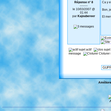
Réponse n° 8
Ca y es
--------
le 10/03/2007 @
Bon, je
01:44
par
Kajoubereer
Et mer
sujet actif
sujet
message
Cloturer
Améliore