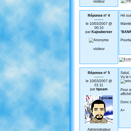
visiteur
Réponse n° 4
Hé oui,
--------
le 10/03/2007 @
Mainte
00:10
par
Kajoubereer
"
BANN
Pourta
visiteur
Réponse n° 5
Salut,
--------
Vu le 
le 10/03/2007 @
01:11
par
hpsam
Pour a
affich
Donc s
A+
Administrateur