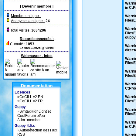
Warnin
[
Devenir membre
]
in C:
Membre en ligne :
Warnin
Files
Anonymes en ligne :
24
Warnin
Total visites:
3634206
Files
guppyp
Record connectés :
Cumulé :
1053
Warnin
Le 05/10/2025 @ 08:08
direc
Webmaster - Infos
Warnin
Files
Warnin
Files
Warnin
Documentation
C:Pro
Licences
»
CeCILL v2 EN
Warnin
»
CeCILL v2 FR
Files
Guppy
Warnin
»
SyntaxHighLight et
Files
CoolForum et/ou
Adm_member
Warnin
Guppy 4.5.x
in C:
»
Autodétection des Flux
RSS
Warnin