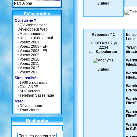
Parc Alpha
visiteur
Présentation
Qui suis-je ?
»
CV Webmaster /
Développeur Web
»
Mes bannières
Réponse n° 1
Bonsoi
»
Un peu plus sur moi
--------
Lorsqu
»
Voeux 2007
le 09/03/2007 @
»
Voeux 2008 - EN
22:34
"
Warni
»
Voeux 2008 - FR
par
Kajoubereer
direc
»
Voeux 2009
»
Voeux 2010
Warnin
»
Voeux 2011
Files
»
Voeux 2012
visiteur
»
Voeux 2013
Warnin
Files
Sites réalisés
»
1900 à nos jours
Warnin
»
Club ANPE
C:Pro
»
SUF Vercors
»
Téléthon Sassenage
Warnin
Merci
Files
»
Développeurs
»
Traducteurs
Warnin
Files
Recherche
Warnin
in C: