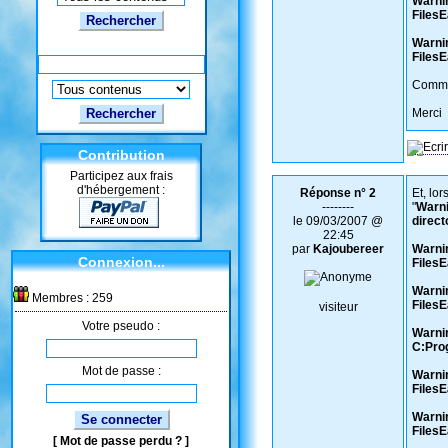
Warnin
Files
Rechercher
Warnin
Files
Comme
Merci
Contribution
Participez aux frais
d'hébergement :
Réponse n° 2
Et, lo
--------
"
Warni
le 09/03/2007 @
direc
22:45
par
Kajoubereer
Warnin
Connexion...
Files
Warnin
Membres : 259
Files
visiteur
Votre pseudo :
Warnin
C:Pro
Mot de passe :
Warnin
Files
Warnin
Files
[
Mot de passe perdu ?
]