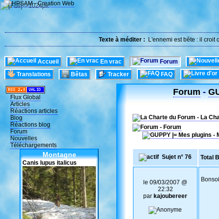
Texte à méditer :
L'ennemi est bête : il croit
Accueil
En vrac
Forum
Translations
Bêtas
Tracker
FAQ
Forum
-
GU
Flux Global
Articles
Réactions articles
- La Ch
Blog
Réactions blog
- Forum
Forum
Nouvelles
Téléchargements
Montagne
Sujet n° 76
Total 
Canis lupus italicus
Bonsoi
le 09/03/2007 @
22:32
par
kajoubereer