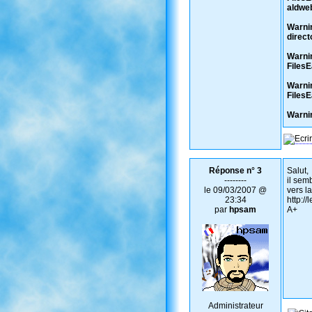
aldweb
Warnin
direc
Warnin
Files
Warnin
Files
Warnin
Réponse n° 3
Salut,
--------
il sem
le 09/03/2007 @
vers l
23:34
http:/
par
hpsam
A+
Administrateur