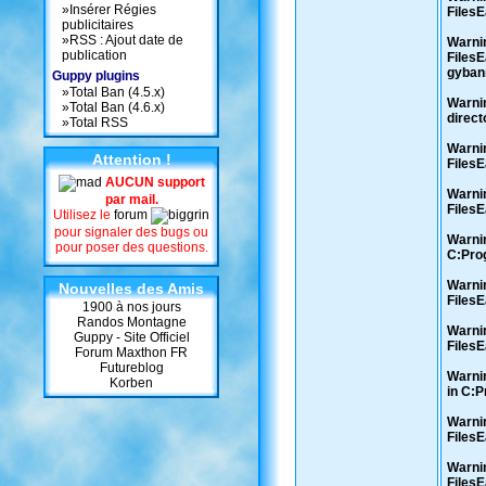
»
Insérer Régies
Files
publicitaires
»
RSS : Ajout date de
Warnin
publication
Files
gybann
Guppy plugins
»
Total Ban (4.5.x)
Warnin
»
Total Ban (4.6.x)
direc
»
Total RSS
Warnin
Attention !
Files
AUCUN support
Warnin
par mail.
Files
Utilisez le
forum
pour signaler des bugs ou
Warnin
pour poser des questions.
C:Pro
Warnin
Nouvelles des Amis
Files
1900 à nos jours
Randos Montagne
Warnin
Guppy - Site Officiel
Files
Forum Maxthon FR
Futureblog
Warnin
Korben
in C:
Warnin
Files
Warnin
Files