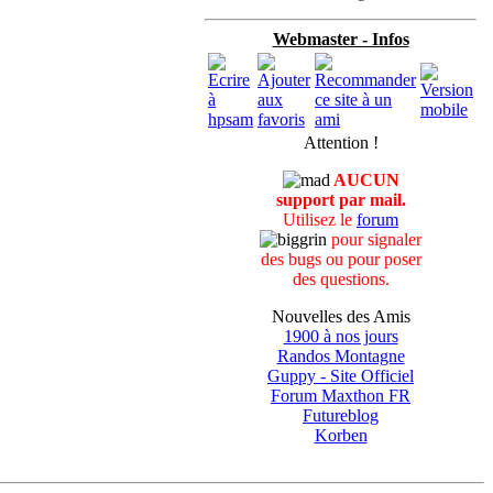
'" | grep iso | sed -e
Webmaster - Infos
oFile >
Attention !
p/.php}; done
AUCUN
support par mail.
Utilisez le
forum
pour signaler
des bugs ou pour poser
des questions.
Nouvelles des Amis
1900 à nos jours
Randos Montagne
Guppy - Site Officiel
Forum Maxthon FR
Futureblog
Korben