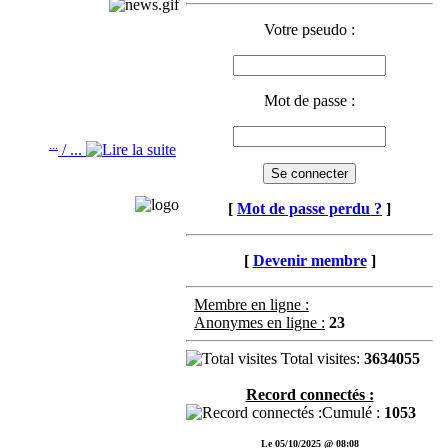
Votre pseudo :
Mot de passe :
quitte à réinstaller autant
...
/ ...
on ancien site
[
Mot de passe perdu ?
]
[
Devenir membre
]
Membre en ligne :
Anonymes en ligne :
23
satisfy' "$file" && !
Total visites:
3634055
à None.
Record connectés :
.
Cumulé :
1053
Le 05/10/2025 @ 08:08