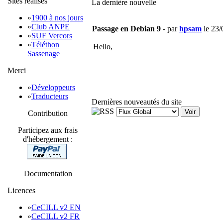
Sites réalisés
La dernière nouvelle
»
1900 à nos jours
»
Club ANPE
Passage en Debian 9
- par
hpsam
le 23/
»
SUF Vercors
»
Téléthon
Hello,
Sassenage
J'ai profité de la mort du disque de mon s
Merci
en profiter.
»
Développeurs
Globalement la migration s'est faites sa
»
Traducteurs
1900anosjours qui était encore encodé en
Dernières nouveautés du site
Voir
Contribution
MySQL => MariaDB : migration tr
Nginx : migration transparente
Participez aux frais
Apache 2.2 => 2.4 : quelques chang
d'hébergement :
Je remplace dans les .htacces
# Trouver les .htacces
for file in $(find /ho
Documentation
grep -q -Ei 'require '
Licences
J'ajoute des
AllowOverride
Je change l'encodage des fic
»
CeCILL v2 EN
»
CeCILL v2 FR
cd /home/1900anosjours