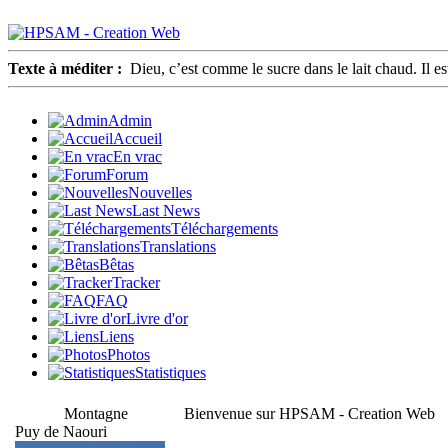
Texte à méditer :
Dieu, c’est comme le sucre dans le lait chaud. Il e
Admin
Accueil
En vrac
Forum
Nouvelles
Last News
Téléchargements
Translations
Bêtas
Tracker
FAQ
Livre d'or
Liens
Photos
Statistiques
Montagne
Bienvenue sur HPSAM - Creation Web
Puy de Naouri