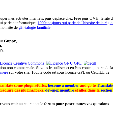
per mes activités internets, puis déplacé chez Free puis OVH, le site d
qui parle d'informatique,
1900anosjours qui parle de l'histoire de la régi
mon site de
généalogie familiale
.
our
Guppy
,
n
,
ry
,
ation non commerciale. Si vous les utilisez et en êtes content, merci de 
nière
sur votre site. Tout le code est sous licence GPL ou CeCILL v2
translate some plugins/forks,
become a member
and go to
Translati
traduire des plugins/forks,
devenez membre
et allez dans la
section
 vous tenir au courant et le
forum pour poser toutes vos questions
.