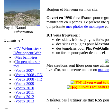
Bonjour et bienvenu sur mon site,
Ouvert en 1996
chez iFrance pour regrou
maintenant en 4 parties. Le présent site 
qui présente
mes photos de montagne
et 
Puy de Naouri
Présentation
ICI vous trouverez :
des skins, icônes, plugins-forks p
Qui suis-je ?
des skins et plugins pour
Maxtho
des templates pour
PhpWebGalle
»
CV Webmaster /
un forum pour parler de tout cela.
Développeur Web
»
Mes bannières
»
Un peu plus sur
Mes créations sont libres pour une utilis
moi
livre d'or, ou de mettre un lien ou
ma ban
»
Voeux 2007
»
Voeux 2008 - EN
»
Voeux 2008 - FR
If you want to 
»
Voeux 2009
Si vous souhaitez 
»
Voeux 2010
»
Voeux 2011
»
Voeux 2012
N'hésitez pas à
utiliser les flux RSS
pour
»
Voeux 2013