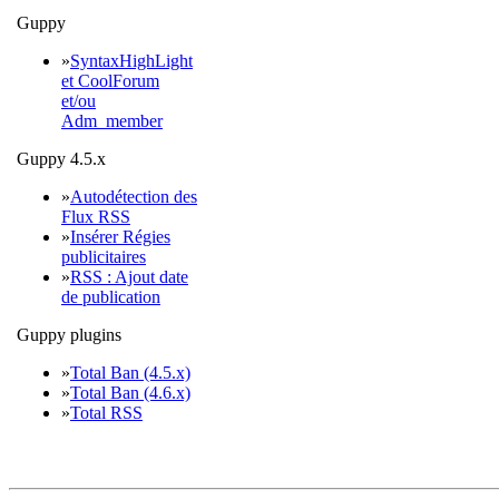
# Copier en .iso.php
Guppy
for phpFile in $(find 
's/: .*//'); do cp -a 
»
SyntaxHighLight
et CoolForum
# Convertir
et/ou
for isoFile in $(find 
Adm_member
${isoFile/.iso./.}; do
# Annulation si besoin
Guppy 4.5.x
for phpFile in $(find 
»
Autodétection des
# Supprimer .iso.php
Flux RSS
find . -name *.iso.php
»
Insérer Régies
PHP 5.4 => 5.6 : quelques problèmes
publicitaires
Je corrige une erreur dans 
»
RSS : Ajout date
de publication
# inc/pgeditor/syntaxc
# Il manque une virgul
Guppy plugins
"`&lt;!--(?:.+?)--&gt;
»
Total Ban (4.5.x)
Je transforme les shorts tag 
»
Total Ban (4.6.x)
»
Total RSS
cd /home/SITE/www/
SAVEIFS=$IFS
IFS=$(echo -en "nb")